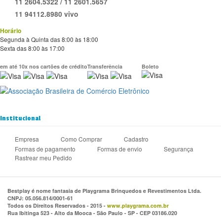
11 2604.5322 / 11 2601.5657
11 94112.8980 vivo
Horário
Segunda à Quinta das 8:00 às 18:00
Sexta das 8:00 às 17:00
em até 10x nos cartões de crédito
Transferência
Boleto
Institucional
Empresa
Como Comprar
Cadastro
Formas de pagamento
Formas de envio
Segurança
Rastrear meu Pedido
Bestplay é nome fantasia de Playgrama Brinquedos e Revestimentos Ltda.
CNPJ: 05.056.814/0001-61
Todos os Direitos Reservados - 2015 -
www.playgrama.com.br
Rua Ibitinga 523 - Alto da Mooca - São Paulo - SP - CEP 03186.020