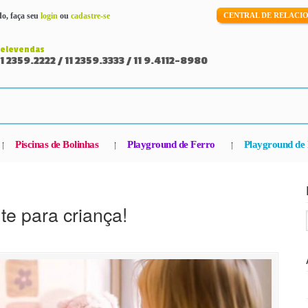
o, faça seu
login
ou
cadastre-se
CENTRAL DE RELAC
Televendas
11 2359.2222 / 11 2359.3333 / 11 9.4112-8980
Piscinas de Bolinhas
Playground de Ferro
Playground de 
e para criança!