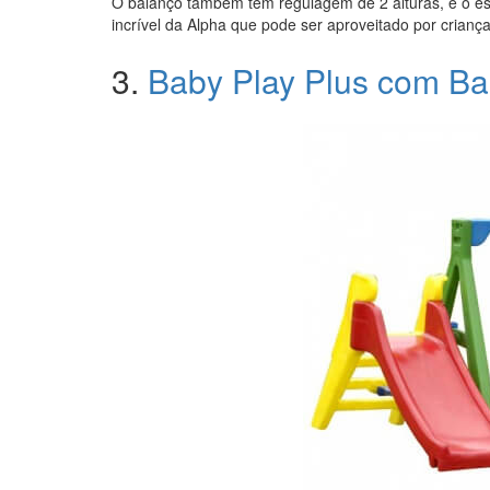
O balanço também tem regulagem de 2 alturas, e o es
incrível da Alpha que pode ser aproveitado por criança
3.
Baby Play Plus com B