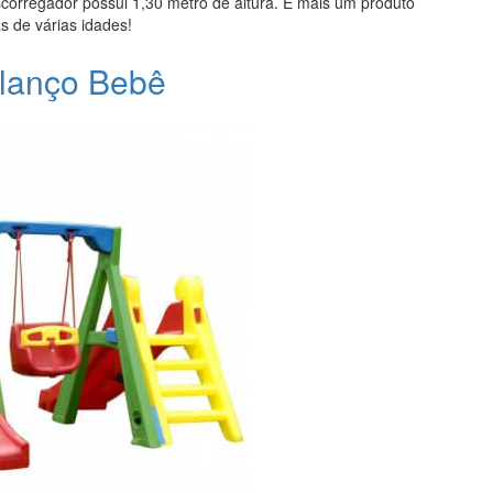
corregador possui 1,30 metro de altura. É mais um produto
s de várias idades!
alanço Bebê